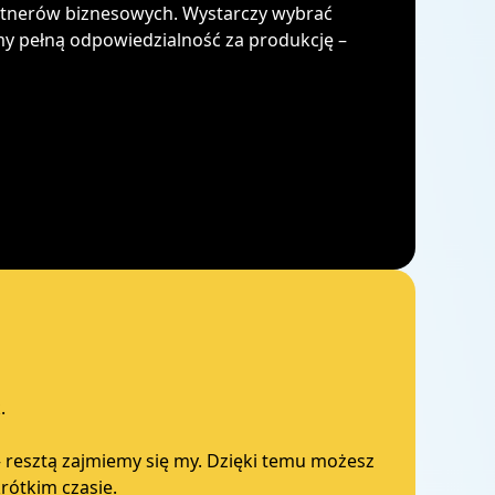
artnerów biznesowych. Wystarczy wybrać
my pełną odpowiedzialność za produkcję –
.
 resztą zajmiemy się my. Dzięki temu możesz
rótkim czasie.