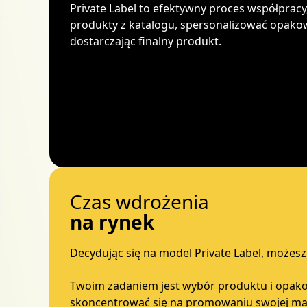
Private Label to efektywny proces współpra
produkty z katalogu, spersonalizować opakow
dostarczając finalny produkt.
Czas wdrożenia
na rynek
Decydując się na model Private Label, może
Twoim zadaniem jest wybór produktu i opakow
skoncentrować się na promowaniu swojej mark