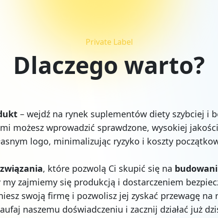
Private Label
Dlaczego warto?
odukt
– wejdź na rynek suplementów diety szybciej i 
ami możesz wprowadzić sprawdzone, wysokiej jakośc
asnym logo, minimalizując ryzyko i koszty początko
związania
, które pozwolą Ci skupić się na
budowaniu
y my zajmiemy się produkcją i dostarczeniem bezpie
iesz swoją firmę i pozwolisz jej zyskać przewagę na
aufaj naszemu doświadczeniu i zacznij działać już dzi