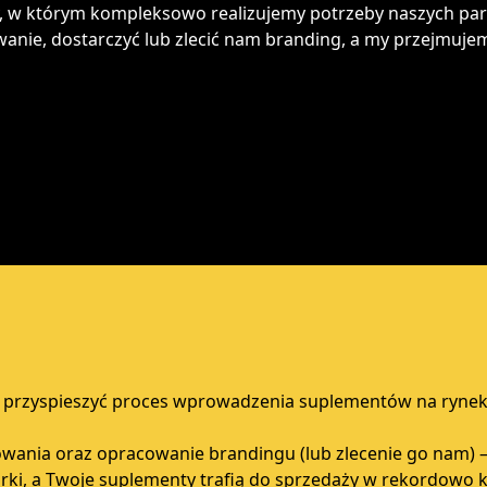
cy, w którym kompleksowo realizujemy potrzeby naszych p
anie, dostarczyć lub zlecić nam branding, a my przejmuje
sz przyspieszyć proces wprowadzenia suplementów na rynek
ania oraz opracowanie brandingu (lub zlecenie go nam) –
i, a Twoje suplementy trafią do sprzedaży w rekordowo k