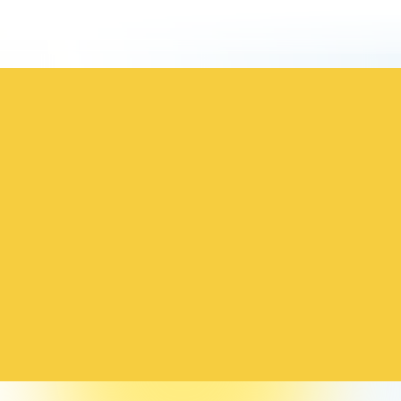
⌵
Produkcja
kontraktowa
⌵
Produkcja
suplementów
⌵
Formaty
produkcyjne
Wyślij
zapytanie
+48 58 522-07-56