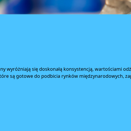
y wyróżniają się doskonałą konsystencją, wartościami odż
które są gotowe do podbicia rynków międzynarodowych, za