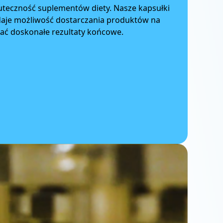
kuteczność suplementów diety. Nasze kapsułki
 daje możliwość dostarczania produktów na
wać doskonałe rezultaty końcowe.