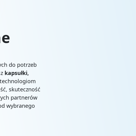
ne
ych do potrzeb
sz
kapsułki,
 technologiom
ść, skuteczność
zych partnerów
 od wybranego