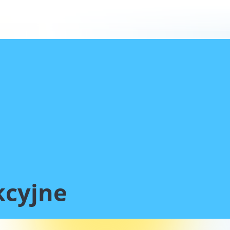
⌵
Produkcja
kontraktowa
⌵
Produkcja
suplementów
⌵
Formaty
produkcyjne
Wyślij
zapytanie
+48 58 522-07-56
kcyjne