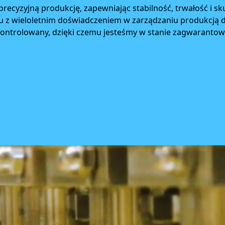
recyzyjną produkcję, zapewniając stabilność, trwałość i s
niu z wieloletnim doświadczeniem w zarządzaniu produkcją
e kontrolowany, dzięki czemu jesteśmy w stanie zagwaranto