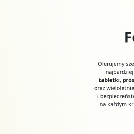
F
Oferujemy sze
najbardzie
tabletki, pros
oraz wieloletn
i bezpieczeńs
na każdym kr